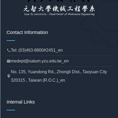
Contact Information
Tel: (03)463-8800#2451_en
phone
medept@saturn.yzu.edu.tw_en
mail
No. 135, Yuandong Rd., Zhongli Dist., Taoyuan City
location_pin
320315 , Taiwan (R.O.C.)_en
Internal Links