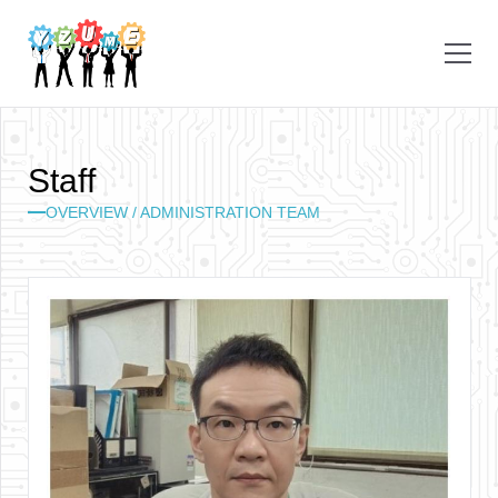
S
t
a
f
f
OVERVIEW / ADMINISTRATION TEAM