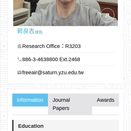
arrow_outward
郭良吉
技佐
Research Office：R3203
apartment
886-3-4638800 Ext.2468
phone
freeair@saturn.yzu.edu.tw
email
Information
Journal
Awards
Papers
Education