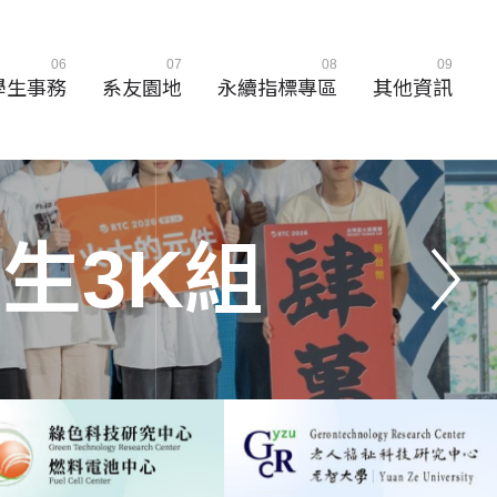
06
07
08
09
學生事務
系友園地
永續指標專區
其他資訊
學
生
3
K
組