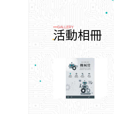
GALLERY
活
動
相
冊