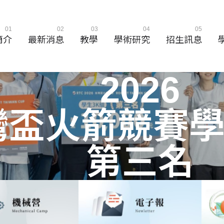
01
02
03
04
05
簡介
最新消息
教學
學術研究
招生訊息
2
0
2
6
灣
盃
火
箭
競
賽
第
三
名