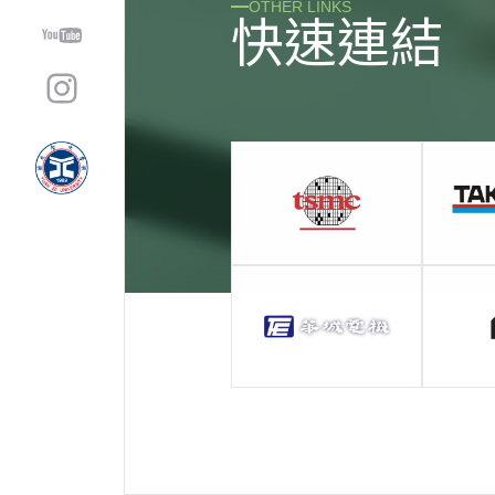
OTHER LINKS
快
速
連
結