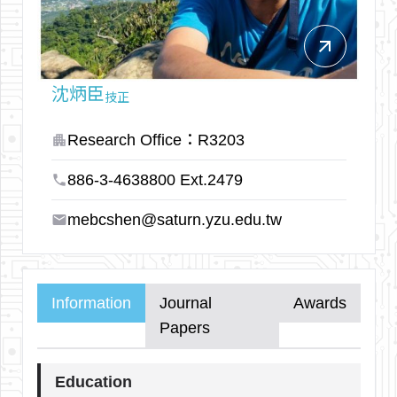
arrow_outward
沈炳臣
技正
Research Office：R3203
apartment
886-3-4638800 Ext.2479
phone
mebcshen@saturn.yzu.edu.tw
email
Information
Journal
Awards
Papers
Education