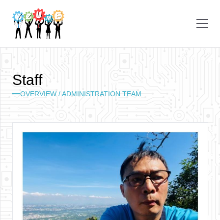
S
t
a
f
f
OVERVIEW / ADMINISTRATION TEAM