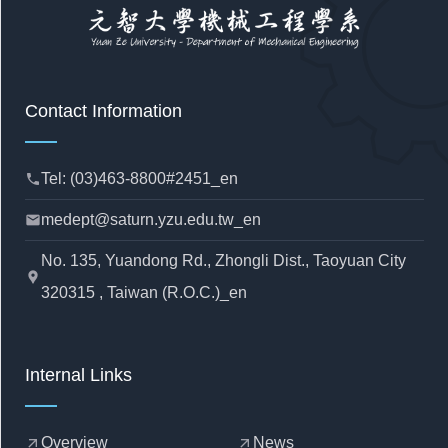
Contact Information
Tel: (03)463-8800#2451_en
phone
medept@saturn.yzu.edu.tw_en
mail
No. 135, Yuandong Rd., Zhongli Dist., Taoyuan City
location_pin
320315 , Taiwan (R.O.C.)_en
Internal Links
Overview
News
arrow_outward
arrow_outward