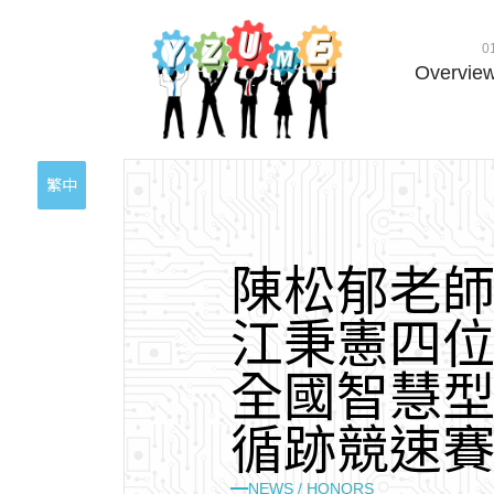
0
Overvie
繁中
陳
松
郁
老
江
秉
憲
四
全
國
智
慧
循
跡
競
速
NEWS / HONORS