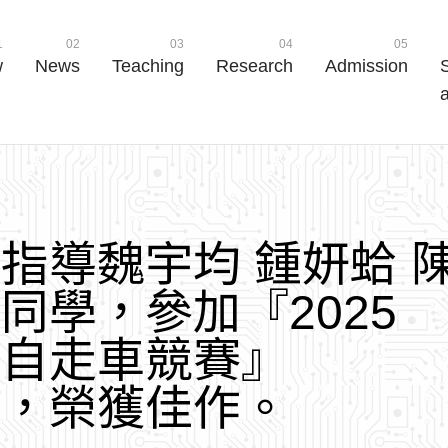
1
02
03
04
05
w
News
Teaching
Research
Admission
a
師
指
導
魏
宇
均
鍾
妍
蛤
位
同
學
，
參
加
『
2
0
2
5
型
自
走
車
競
賽
』
賽
，
榮
獲
佳
作
。