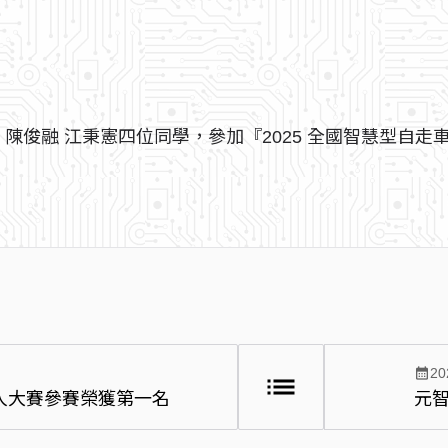
 陳俊融 江秉憲四位同學，參加『2025 全國智慧型自走
calendar_month
20
list
機器人大賽參賽榮獲第一名
元