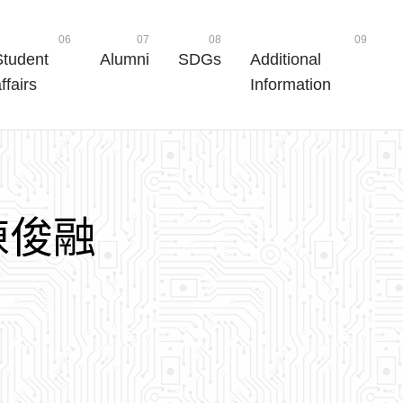
06
07
08
09
Student
Alumni
SDGs
Additional
ffairs
Information
陳
俊
融