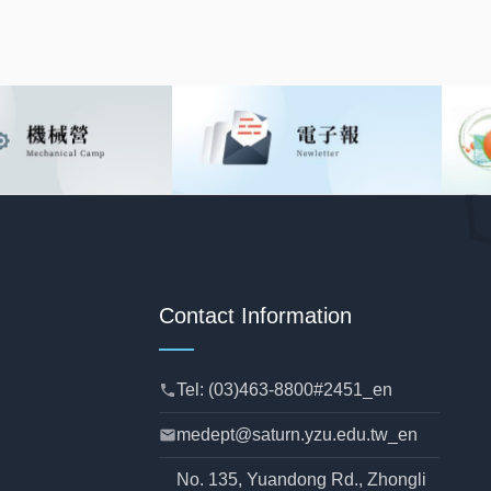
Contact Information
Tel: (03)463-8800#2451_en
phone
medept@saturn.yzu.edu.tw_en
mail
No. 135, Yuandong Rd., Zhongli