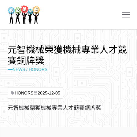
元
智
機
械
榮
獲
機
械
專
業
人
才
競
賽
銅
牌
獎
NEWS / HONORS
HONORS
2025-12-05
sell
calendar_month
元智機械榮獲機械專業人才競賽銅牌獎