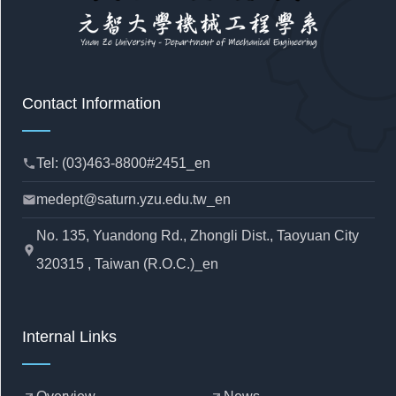
Contact Information
Tel: (03)463-8800#2451_en
phone
medept@saturn.yzu.edu.tw_en
mail
No. 135, Yuandong Rd., Zhongli Dist., Taoyuan City
location_pin
320315 , Taiwan (R.O.C.)_en
Internal Links