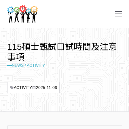
1
1
5
碩
士
甄
試
口
試
時
間
及
注
意
事
項
NEWS / ACTIVITY
ACTIVITY
2025-11-06
sell
calendar_month