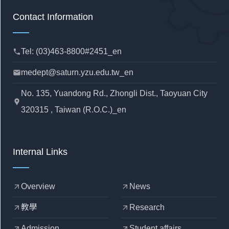
Contact Information
Tel: (03)463-8800#2451_en
phone
medept@saturn.yzu.edu.tw_en
mail
No. 135, Yuandong Rd., Zhongli Dist., Taoyuan City
location_pin
320315 , Taiwan (R.O.C.)_en
Internal Links
Overview
News
arrow_outward
arrow_outward
教學
Research
arrow_outward
arrow_outward
Admission
Student affairs
arrow_outward
arrow_outward