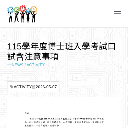
1
1
5
學
年
度
博
士
班
入
學
考
試
口
試
含
注
意
事
項
NEWS / ACTIVITY
ACTIVITY
2026-05-07
sell
calendar_month