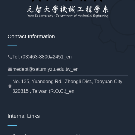
Contact Information
Tel: (03)463-8800#2451_en
phone
medept@saturn.yzu.edu.tw_en
mail
No. 135, Yuandong Rd., Zhongli Dist., Taoyuan City
location_pin
320315 , Taiwan (R.O.C.)_en
Internal Links