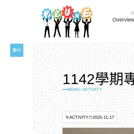
0
Overvie
繁中
1
1
4
2
學
期
NEWS / ACTIVITY
ACTIVITY
2025-11-17
sell
calendar_month