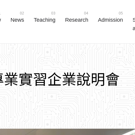
1
02
03
04
05
w
News
Teaching
Research
Admission
a
專
業
實
習
企
業
說
明
會