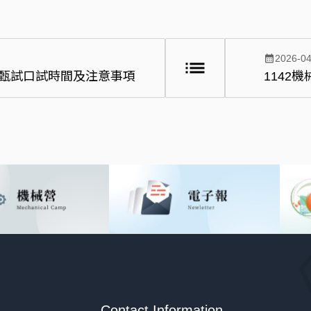
calendar_month
2026-04
list
班甄試口試時間及注意事項
1142
Contact Information