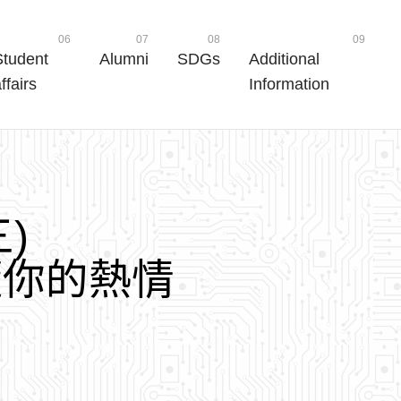
06
07
08
09
Student
Alumni
SDGs
Additional
ffairs
Information
三
)
隨
你
的
熱
情