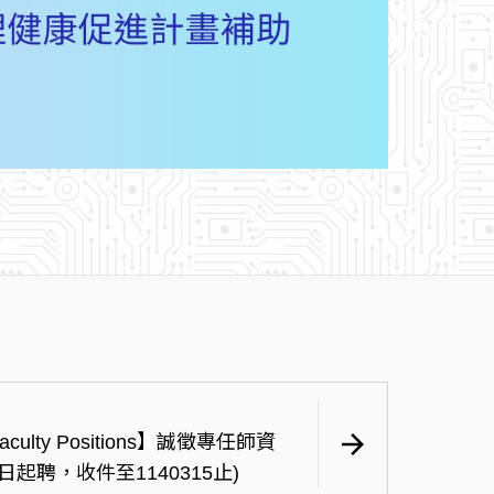
arrow_forward
ulty Positions】誠徵專任師資
1日起聘，收件至1140315止)