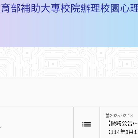
calendar_month
2025-02-18
list
【徵聘公告/Fac
告
（114年8月