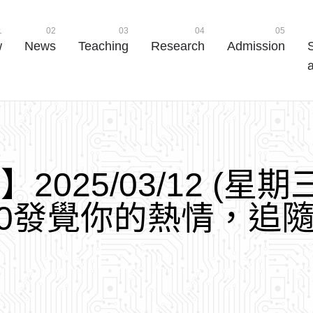
1
02
03
04
05
w
News
Teaching
Research
Admission
a
告
】
2
0
2
5
/
0
3
/
1
2
(
星
期
0
發
覺
你
的
熱
情
，
追