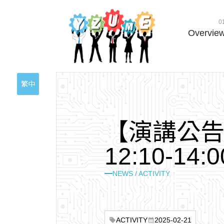
0
Overvie
繁中
【
演
講
公
1
2
:
1
0
-
1
4
:
0
NEWS / ACTIVITY
ACTIVITY
2025-02-21
sell
calendar_month