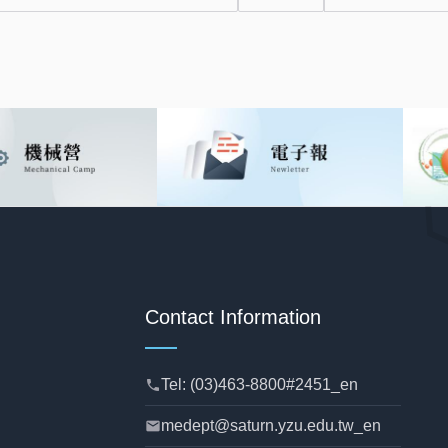
Contact Information
Tel: (03)463-8800#2451_en
phone
medept@saturn.yzu.edu.tw_en
mail