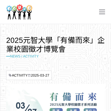
2
0
2
5
元
智
大
學
「
有
備
而
來
」
企
業
校
園
徵
才
博
覽
會
NEWS / ACTIVITY
ACTIVITY
2025-03-27
sell
calendar_month