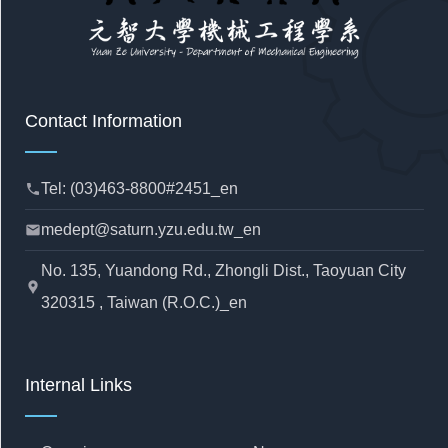
Contact Information
Tel: (03)463-8800#2451_en
phone
medept@saturn.yzu.edu.tw_en
mail
No. 135, Yuandong Rd., Zhongli Dist., Taoyuan City
location_pin
320315 , Taiwan (R.O.C.)_en
Internal Links