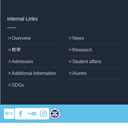
Internal Links
Overview
News
arrow_outward
arrow_outward
教學
Research
arrow_outward
arrow_outward
Admission
Student affairs
arrow_outward
arrow_outward
Additional Information
Alumni
arrow_outward
arrow_outward
SDGs
arrow_outward
繁中
copyright © 2025 Yuan Ze University - Department of Mechanical
Engineering
Designed by
OZCHAMP
.