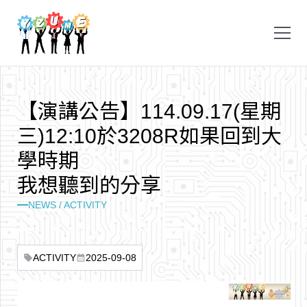
【
演
講
公
告
】
1
1
4
.
0
9
.
1
7
(
星
期
三
)
1
2
:
1
0
於
3
2
0
8
R
如
果
回
到
大
學
時
期
我
想
聽
到
的
分
享
NEWS / ACTIVITY
ACTIVITY
2025-09-08
sell
calendar_month