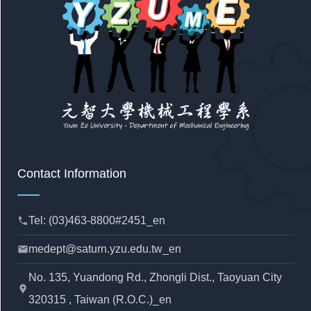
Contact Information
Tel: (03)463-8800#2451_en
phone
medept@saturn.yzu.edu.tw_en
mail
No. 135, Yuandong Rd., Zhongli Dist., Taoyuan City
location_pin
320315 , Taiwan (R.O.C.)_en