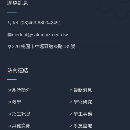
聯絡訊息
Tel: (03)463-8800#2451
phone
medept@saturn.yzu.edu.tw
mail
320 桃園市中壢區遠東路135號
location_pin
站內連結
系所簡介
最新消息
arrow_outward
arrow_outward
教學
學術研究
arrow_outward
arrow_outward
招生訊息
學生事務
arrow_outward
arrow_outward
其他資訊
系友園地
arrow_outward
arrow_outward