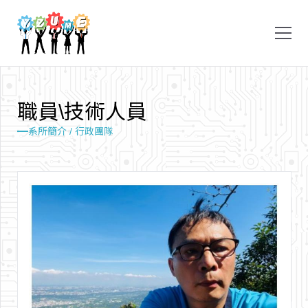
職
員
\
技
術
人
員
系所簡介 / 行政團隊