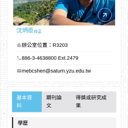
arrow_outward
沈炳臣
技正
辦公室位置：R3203
apartment
886-3-4638800 Ext.2479
phone
mebcshen@saturn.yzu.edu.tw
email
基本資
期刊論
得獎或研究成
料
文
果
學歷