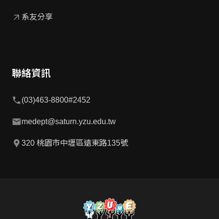
arrow_outward
系友分享
聯絡資訊
phone
(03)463-8800#2452
mail
medept@saturn.yzu.edu.tw
location_pin
320 桃園市中壢區遠東路135號