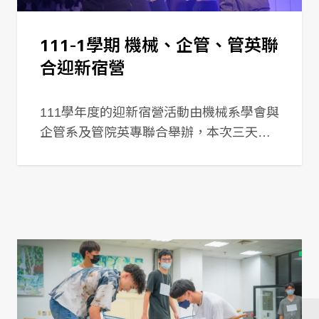
111-1學期 機械、企管、管英聯
合迎新宿營
111學年度的迎新宿營活動由機械系學會與
企管系及管院英專聯合舉辦，本次三天兩
夜的活動(2022年10月14日-16日)在新竹飛
鳳園度過，總共有80位大一新生參與活
動。活動前，學長姐們辛苦籌備迎新宿營
的表演，讓大一新生們盡情享受三天兩夜
的驚奇和刺激，活動後，不僅讓新生們快
速融入機械系這個大家庭，結識很多外系
的同學，也為所有學長姐、學弟妹帶來美
好的回憶。