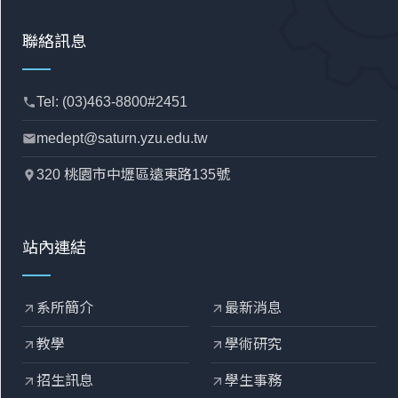
聯絡訊息
Tel: (03)463-8800#2451
phone
medept@saturn.yzu.edu.tw
mail
320 桃園市中壢區遠東路135號
location_pin
站內連結
系所簡介
最新消息
arrow_outward
arrow_outward
教學
學術研究
arrow_outward
arrow_outward
招生訊息
學生事務
arrow_outward
arrow_outward