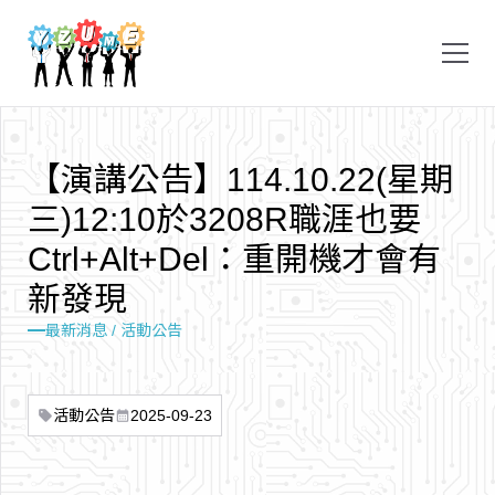
【
演
講
公
告
】
1
1
4
.
1
0
.
2
2
(
星
期
三
)
1
2
:
1
0
於
3
2
0
8
R
職
涯
也
要
C
t
r
l
+
A
l
t
+
D
e
l
：
重
開
機
才
會
有
新
發
現
最新消息 / 活動公告
活動公告
2025-09-23
sell
calendar_month