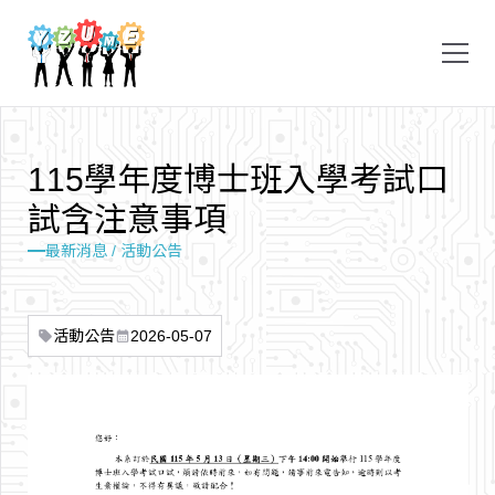
1
1
5
學
年
度
博
士
班
入
學
考
試
口
試
含
注
意
事
項
最新消息 / 活動公告
活動公告
2026-05-07
sell
calendar_month