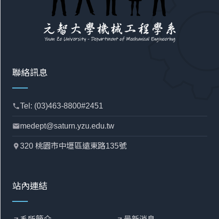
聯絡訊息
Tel: (03)463-8800#2451
phone
medept@saturn.yzu.edu.tw
mail
320 桃園市中壢區遠東路135號
location_pin
站內連結