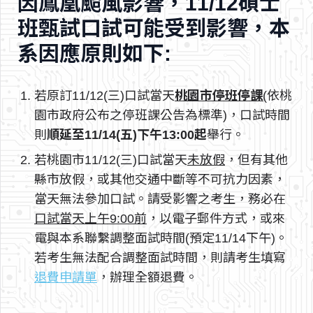
因鳳凰颱風影響，11/12碩士
班甄試口試可能受到影響，本
系因應原則如下:
若原訂11/12(三)口試當天
桃園市停班停課
(
依桃
園市政府公布之停班課公告為標準)，口試時間
則
順延至11/14(五)下午13:00起
舉行。
若桃園市11/12(三)口試當天
未放假
，但有其他
縣市放假，或其他交通中斷等不可抗力因素，
當天無法參加口試。請受影響之考生，務必在
口試當天上午9:00前
，以電子郵件方式，或來
電與本系聯繫調整面試時間(預定11/14下午)。
若考生無法配合調整面試時間，則請考生填寫
退費申請單
，辦理全額退費。