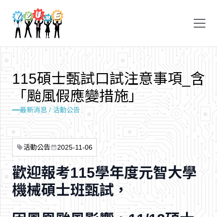
1
1
5
碩
士
甄
試
口
試
注
意
事
項
_
含
「
颱
風
假
應
變
措
施
」
最新消息 / 活動公告
活動公告
2025-11-06
sell
calendar_month
歡迎報考115學年度元智大學
機械碩士班甄試，