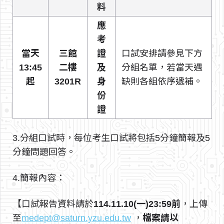
料
應
考
當天
三館
證
口試安排請參見下方
13:45
二樓
及
分組名單，若當天遇
起
3201R
身
缺則各組依序遞補。
份
證
3.分組口試時，每位考生口試將包括5分鐘簡報及5
分鐘問題回答。
4.簡報內容：
【口試報告資料請於
114.11.10(一)23:59前
，上傳
至
medept@saturn.yzu.edu.tw
，
檔案請以