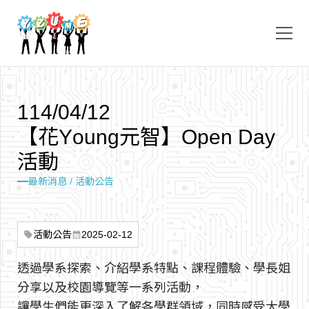
1
1
4
/
0
4
/
1
2
【
花
Y
o
u
n
g
元
智
】
O
p
e
n
D
a
y
活
動
最新消息 / 活動公告
活動公告
2025-02-12
sell
calendar_month
透過學系探索、介紹學系特點、課程體驗、學長姐
分享以及校園導覽等一系列活動，
讓學生們能更深入了解各學群領域，同時感受大學