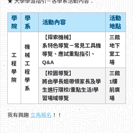
★ 大學學涯指引－各學系活動內容：
學
學
活動
活動內容
院
系
地點
【探索機械】
三館
系特色導覽－常見工具機
地下
機
導覽、應試重點指引、
室工
工
械
Q&A
場
程
工
學
程
【校園導覽】
三館
院
學
將由學長姐帶領家長及學
1樓
系
生進行環校/重點生活/學
前廣
習場域導覽
場
我有興趣
立馬報名
！！