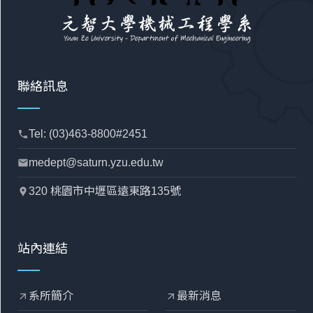
聯絡訊息
Tel: (03)463-8800#2451
phone
medept@saturn.yzu.edu.tw
mail
320 桃園市中壢區遠東路135號
location_pin
站內連結
系所簡介
最新消息
arrow_outward
arrow_outward