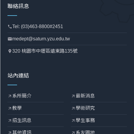
聯絡訊息
Tel: (03)463-8800#2451
phone
medept@saturn.yzu.edu.tw
mail
320 桃園市中壢區遠東路135號
location_pin
站內連結
系所簡介
最新消息
arrow_outward
arrow_outward
教學
學術研究
arrow_outward
arrow_outward
招生訊息
學生事務
arrow_outward
arrow_outward
其他資訊
系友園地
arrow_outward
arrow_outward