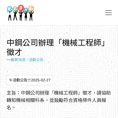
中
鋼
公
司
辦
理
「
機
械
工
程
師
」
徵
才
最新消息 / 活動公告
活動公告
2025-02-27
sell
calendar_month
主旨：中鋼公司辦理「機械工程師」徵才，請協助
轉知機械相關科系，並鼓勵符合資格條件人員報
名。