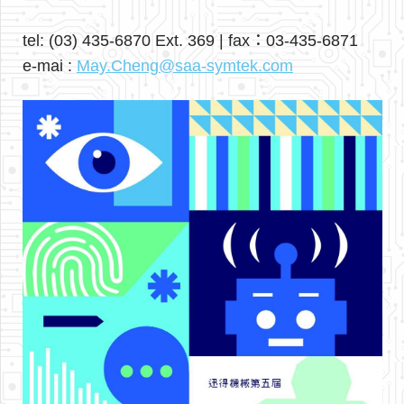
tel: (03) 435-6870 Ext. 369 | fax：03-435-6871
e-mai :
May.Cheng@saa-symtek.com