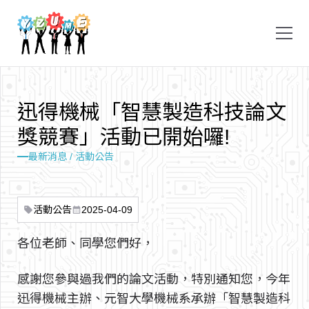
迅
得
機
械
「
智
慧
製
造
科
技
論
文
獎
競
賽
」
活
動
已
開
始
囉
!
最新消息 / 活動公告
活動公告
2025-04-09
sell
calendar_month
各位老師、同學您們好，
感謝您參與過我們的論文活動，特別通知您，今年
迅得機械主辦、元智大學機械系承辦「智慧製造科