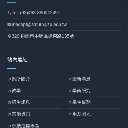
Tel: (03)463-8800#2451
phone
medept@saturn.yzu.edu.tw
mail
320 桃園市中壢區遠東路135號
location_pin
站內連結
系所簡介
最新消息
arrow_outward
arrow_outward
教學
學術研究
arrow_outward
arrow_outward
招生訊息
學生事務
arrow_outward
arrow_outward
其他資訊
系友園地
arrow_outward
arrow_outward
永續指標專區
arrow_outward