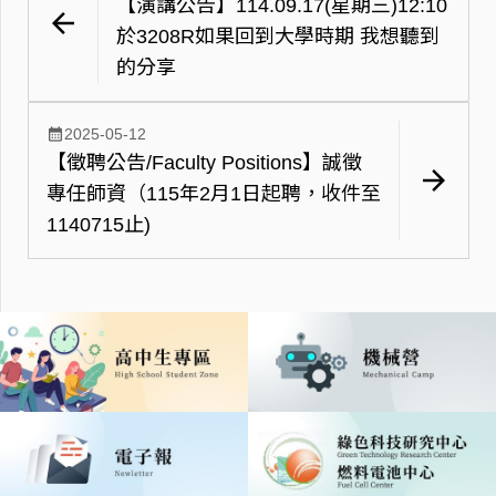
【演講公告】114.09.17(星期三)12:10
arrow_back
於3208R如果回到大學時期 我想聽到
的分享
calendar_month
2025-05-12
【徵聘公告/Faculty Positions】誠徵
arrow_forward
專任師資（115年2月1日起聘，收件至
1140715止)