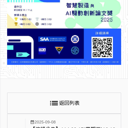
list
返回列表
calendar_month
2025-09-08