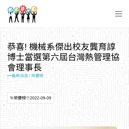
恭
喜
!
機
械
系
傑
出
校
友
龔
育
諄
博
士
當
選
第
六
屆
台
灣
熱
管
理
協
會
理
事
長
最新消息 / 榮譽榜
榮譽榜
2022-09-09
sell
calendar_month