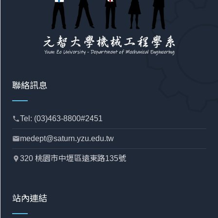
聯絡訊息
Tel: (03)463-8800#2451
phone
medept@saturn.yzu.edu.tw
mail
320 桃園市中壢區遠東路135號
location_pin
站內連結