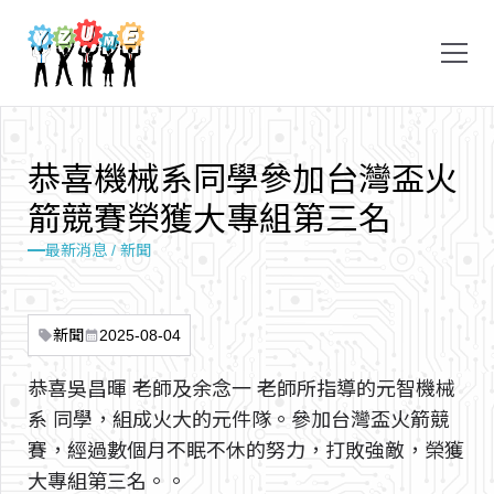
恭
喜
機
械
系
同
學
參
加
台
灣
盃
火
箭
競
賽
榮
獲
大
專
組
第
三
名
最新消息 / 新聞
新聞
2025-08-04
sell
calendar_month
恭喜吳昌暉 老師及余念一 老師所指導的元智機械
系 同學，組成火大的元件隊。參加台灣盃火箭競
賽，經過數個月不眠不休的努力，打敗強敵，榮獲
大專組第三名。。