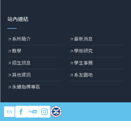
站內連結
系所簡介
最新消息
arrow_outward
arrow_outward
教學
學術研究
arrow_outward
arrow_outward
招生訊息
學生事務
arrow_outward
arrow_outward
其他資訊
系友園地
arrow_outward
arrow_outward
永續指標專區
arrow_outward
EN
copyright © 2025 元智大學機械工程系
Designed by
OZCHAMP
.