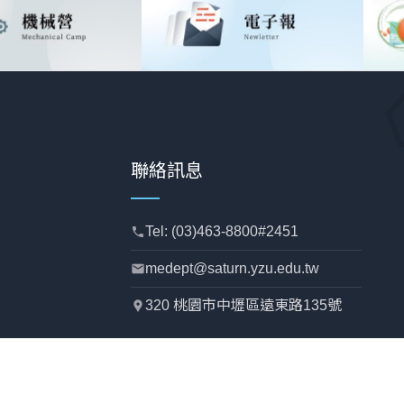
聯絡訊息
Tel: (03)463-8800#2451
phone
medept@saturn.yzu.edu.tw
mail
320 桃園市中壢區遠東路135號
location_pin