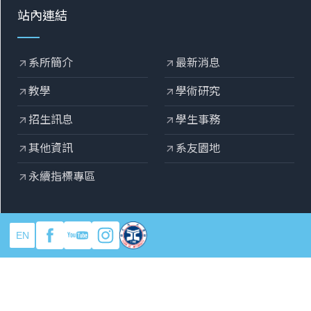
站內連結
系所簡介
最新消息
arrow_outward
arrow_outward
教學
學術研究
arrow_outward
arrow_outward
招生訊息
學生事務
arrow_outward
arrow_outward
其他資訊
系友園地
arrow_outward
arrow_outward
永續指標專區
arrow_outward
EN
copyright © 2025 元智大學機械工程系
Designed by
OZCHAMP
.