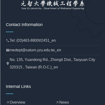
Contact Information
Tel: (03)463-8800#2451_en
phone
medept@saturn.yzu.edu.tw_en
mail
No. 135, Yuandong Rd., Zhongli Dist., Taoyuan City
location_pin
320315 , Taiwan (R.O.C.)_en
Internal Links
Overview
News
arrow_outward
arrow_outward