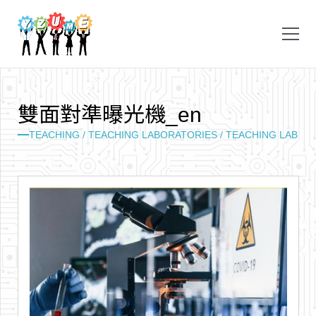
雙
面
對
準
曝
光
機
_
e
n
TEACHING /
TEACHING LABORATORIES /
TEACHING LAB