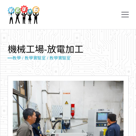
機
械
工
場
-
放
電
加
工
教學 /
教學實驗室 /
教學實驗室