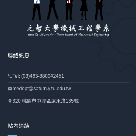
聯絡訊息
Tel: (03)463-8800#2451
phone
medept@saturn.yzu.edu.tw
mail
320 桃園市中壢區遠東路135號
location_pin
站內連結